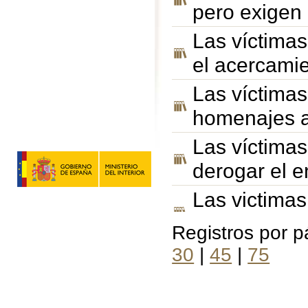
pero exigen
Las víctima
el acercami
Las víctimas
homenajes a
Las víctimas
derogar el e
Las victima
derrota
Registros por 
Las victima
30
|
45
|
75
un fin de ET
Las victimas