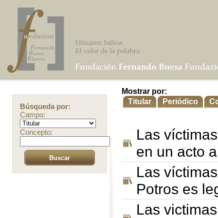
Mostrar por:
Titular
Periódico
C
Búsqueda por:
Campo:
Las víctima
Concepto:
en un acto a
Las víctimas
Potros es le
Las victimas